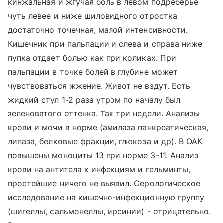
кинжальная и жгучая боль в левом подреберье
чуть левее и ниже шиловидного отростка
достаточно точечная, малой интенсивности.
Кишечник при пальпации и слева и справа ниже
пупка отдает болью как при коликах. При
пальпации в точке болей в глубине может
чувствоваться жжение. Живот не вздут. Есть
жидкий стул 1-2 раза утром по началу был
зеленоватого оттенка. Так три недели. Анализы
крови и мочи в норме (амилаза панкреатическая,
липаза, белковые фракции, глюкоза и др). В ОАК
повышены моноциты 13 при норме 3-11. Анализ
крови на антитела к инфекциям и гельминты,
простейшие ничего не выявил. Серологическое
исследование на кишечно-инфекционную группу
(шигеллы, сальмонеллы, ирсинии) - отрицательно.