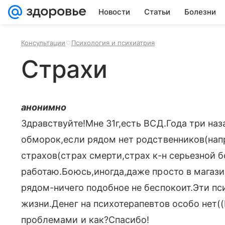
Новости
Статьи
Болезни
Консультации
Психология и психиатрия
Страхи
анонимно
Здравствуйте!Мне 31г,есть ВСД.Года три наз
обморок,если рядом нет родственников(на
страхов(страх смерти,страх к-н серьезной б
работаю.Боюсь,иногда,даже просто в магазин
рядом-ничего подобное не беспокоит.Эти п
жизни.Денег на психотерапевтов особо нет(
проблемами и как?Спасибо!