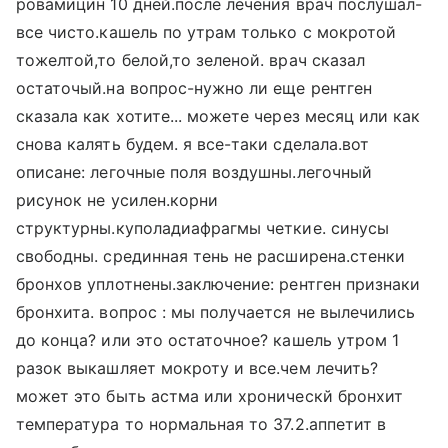
ровамицин 10 дней.после лечения врач послушал-
все чисто.кашель по утрам только с мокротой
тожелтой,то белой,то зеленой. врач сказал
остаточый.на вопрос-нужно ли еще рентген
сказала как хотите... можете через месяц или как
снова калять будем. я все-таки сделала.вот
описане: легочные поля воздушны.легочный
рисунок не усилен.корни
структурны.куполадиафрагмы четкие. синусы
свободны. срединная тень не расширена.стенки
бронхов уплотнены.заключение: рентген признаки
бронхита. вопрос : мы получается не вылечились
до конца? или это остаточное? кашель утром 1
разок выкашляет мокроту и все.чем лечить?
может это быть астма или хроническй бронхит
температура то нормальная то 37.2.аппетит в