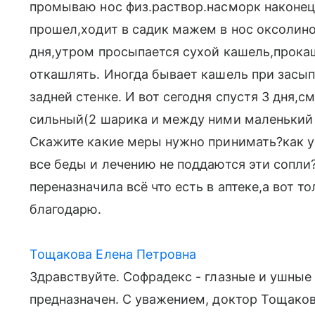
промываю нос физ.раствор.насморк наконец
прошел,ходит в садик мажем в нос оксолин
дня,утром просыпается сухой кашель,прокаш
откашлять. Иногда бывает кашель при засыпа
задней стенке. И вот сегодня спустя 3 дня,с
сильный(2 шарика и между ними маленький п
Скажите какие меры нужно принимать?как уб
все беды и лечению не поддаются эти сопли?
переназначила всё что есть в аптеке,а вот то
благодарю.
Тощакова Елена Петровна
Здравствуйте. Софрадекс - глазные и ушные 
предназначен. С уважением, доктор Тощаков