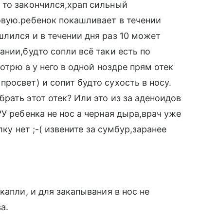
 то закончился,храп сильный
овую.ребенок покашливает в течении
лился и в течении дня раз 10 может
нии,будто сопли всё таки есть по
мотрю а у него в одной ноздре прям отек
росвет) и сопит будто сухость в носу.
рать этот отек? Или это из за аденоидов
У ребенка не нос а черная дыра,врач уже
лку нет ;-( извените за сумбур,заранее
капли, и для закапывания в нос не
а.