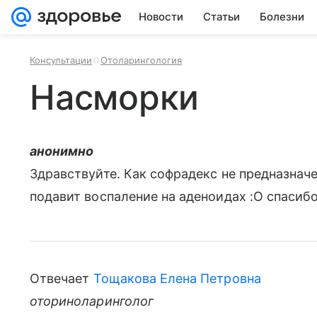
Новости
Статьи
Болезни
Консультации
Отоларингология
Насморки
анонимно
Здравствуйте. Как софрадекс не предназнач
подавит воспаление на аденоидах :O спасибо
Отвечает
Тощакова Елена Петровна
оториноларинголог