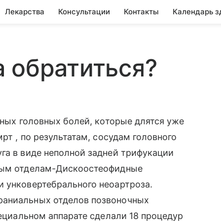
Лекарства
Консультации
Контакты
Календарь з
 обратиться?
нных головных болей, которые длятся уже
рт , по результатам, сосудам головного
га в виде неполной задней трифукации
йным отделам-Дискоостеофидные
и унковертебрального неоартроза.
раниальных отделов позвоночных
пециальном аппарате сделали 18 процедур