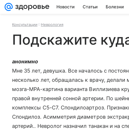
Новости
Статьи
Болезни
Консультации
Неврология
Подскажите куда
анонимно
Мне 35 лет, девушка. Все началось с постоя
несколько лет, обращалась к врачу, делали м
мозга-МРА-картина варианта Виллизиева кру
правой внутренней сонной артерии. По ше
комплексы С5-С7. Спондилоартроз. Признак
Спондилоз. Асимметрия диаметров экстрак
артерий.. Невролог назначил танакан и на с