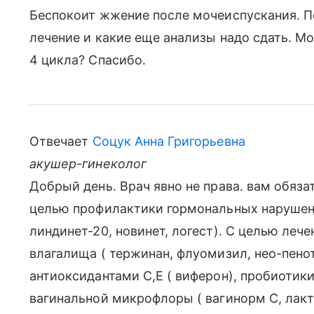
Беспокоит жжение после мочеиспускания. П
лечение и какие еще анализы надо сдать. М
4 цикла? Спасибо.
Отвечает
Соцук Анна Григорьевна
акушер-гинеколог
Добрый день. Врач явно не права. вам обяза
целью профилактики гормональных нарушени
линдинет-20, новинет, логест). С целью леч
влагалища ( тержинан, флуомизил, нео-пено
антиоксидантами С,Е ( виферон), пробиотики
вагинальной микрофлоры ( вагинорм С, лакта