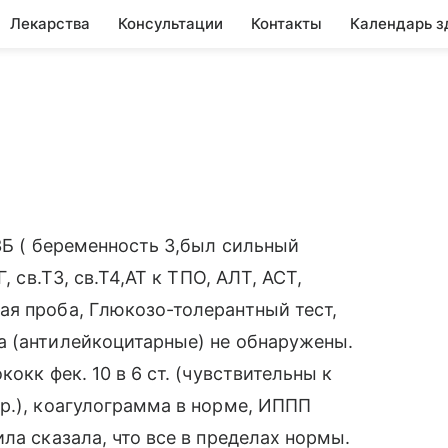
Лекарства
Консультации
Контакты
Календарь з
ЗБ ( беременность 3,был сильный
, св.Т3, св.Т4,АТ к ТПО, АЛТ, АСТ,
ая проба, Глюкозо-толерантный тест,
а (антилейкоцитарные) не обнаружены.
окк фек. 10 в 6 ст. (чувствительны к
р.), коагулограмма в норме, ИППП
ла сказала, что все в пределах нормы.