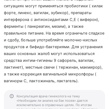
ситуациях могут применяться пробиотики ( хилак
форте, линекс, вагилак, эубикор), препараты
интерферона с антиоксидантами С,Е ( виферон),
ферменты ( панкреатин, мезим), а также
правильное питание. На время ограничьте сладкое
и сдобу, больше употребляйте молочно-кислых
продуктов и бифидо-бактериями. Для устранения
ваших основных жалоб могут использоваться
средства интим-гигиены 9 сафорель, вагилак,
лактинет), местные свечи ( тержинан, макмирор),
а также коррекция вагинальной микролфоры (
вагинорм С, лактожиналь, лактагель).
Консультация врача гинеколога на тему
«Необходим ли анализ на бак посев» дается
исключительно в справочных целях. По итогам