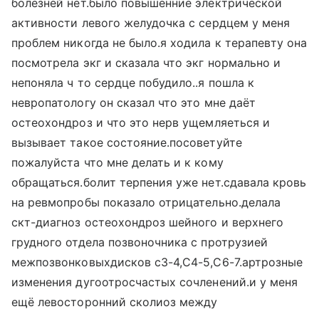
болезней нет.было повышенние электрической
активности левого желудочка с сердцем у меня
проблем никогда не было.я ходила к терапевту она
посмотрела экг и сказала что экг нормально и
непоняла ч то сердце побудило..я пошла к
невропатологу он сказал что это мне даёт
остеохондроз и что это нерв ущемляеться и
вызывает такое состояние.посоветуйте
пожалуйста что мне делать и к кому
обращаться.болит терпения уже нет.сдавала кровь
на ревмопробы показало отрицательно.делала
скт-диагноз остеохондроз шейного и верхнего
грудного отдела позвоночника с протрузией
межпозвонковыхдисков с3-4,С4-5,С6-7.артрозные
изменения дугоотросчастых сочленений.и у меня
ещё левосторонний сколиоз между