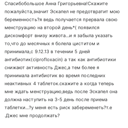
Спасибобольшое Анна Григорьевна!Скажите
пожалуйста,значит Эскапел не предотвратит мою
беременность?я ведь получается прервала свою
менструацию на второй день*( появился
дискомфорт внизу живота...и я забыла указать
то,что до месячных я болела циститом и
принимала,с 9.12.13 в течении 5 дней
антибиотик(ciprofloxacin) а так как антибиотики
снижают активность Джес,а тем более я
принимала антибиотик во время последних
неактивных 4 таблеток.скажите а когда теперь
мне ждать менструацию,ведь после Эскапел она
должна наступить на 3-5 день после приема
таблетки...?у меня есть риск забеременеть?т.е
.Джес мне продолжать?