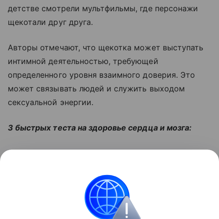
детстве смотрели мультфильмы, где персонажи
щекотали друг друга.
Авторы отмечают, что щекотка может выступать
интимной деятельностью, требующей
определенного уровня взаимного доверия. Это
может связывать людей и служить выходом
сексуальной энергии.
3 быстрых теста на здоровье сердца и мозга:
Читайте также:
Как вернуть в брак секс после
рождения детей
Поделиться