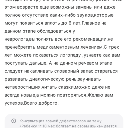
этом возрасте еще возможны замены или даже
полное отсутствие каких-либо звуков,которые
могут появиться вплоть до 6 лет.Главное на
данном этапе обследоваться у
невролога,выполнять все его рекомендации,не
пренебрегать медикаментозным лечением.С трех
лет можете показаться логопеду ,узнаете,как вам
поступать дальше. А на данном речевом этапе
следует накапливать словарный запас,стараться
развивать диалогическую речь,заучивать
четверостишия,читать сказки,можно даже не
всегда новые,а можно повторяться.Желаю вам
успехов.Всего доброго.
Консультация врачей дефектологов на тему
«Ребенку 1г 10 мес болтает на своем языке» дается