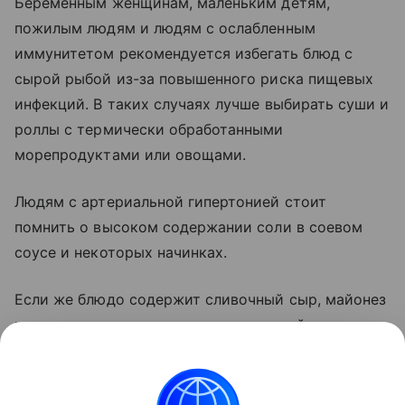
Беременным женщинам, маленьким детям,
пожилым людям и людям с ослабленным
иммунитетом рекомендуется избегать блюд с
сырой рыбой из-за повышенного риска пищевых
инфекций. В таких случаях лучше выбирать суши и
роллы с термически обработанными
морепродуктами или овощами.
Людям с артериальной гипертонией стоит
помнить о высоком содержании соли в соевом
соусе и некоторых начинках.
Если же блюдо содержит сливочный сыр, майонез
или жареные ингредиенты, его калорийность и
количество насыщенных жиров будут значительно
выше.