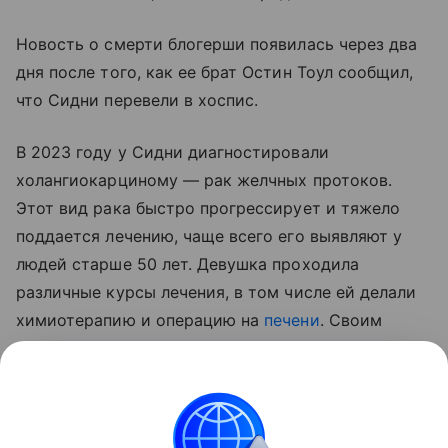
Новость о смерти блогерши появилась через два
дня после того, как ее брат Остин Тоул сообщил,
что Сидни перевели в хоспис.
В 2023 году у Сидни диагностировали
холангиокарциному — рак желчных протоков.
Этот вид рака быстро прогрессирует и тяжело
поддается лечению, чаще всего его выявляют у
людей старше 50 лет. Девушка проходила
различные курсы лечения, в том числе ей делали
химиотерапию и операцию на
печени
. Своим
состоянием здоровья она, в частности, делилась в
TikTok, где у нее было более 1 млн подписчиков.
Поделиться