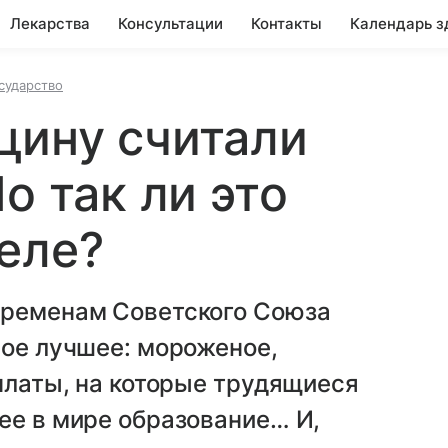
Лекарства
Консультации
Контакты
Календарь з
сударство
цину считали
о так ли это
еле?
временам Советского Союза
мое лучшее: мороженое,
рплаты, на которые трудящиеся
ее в мире образование… И,