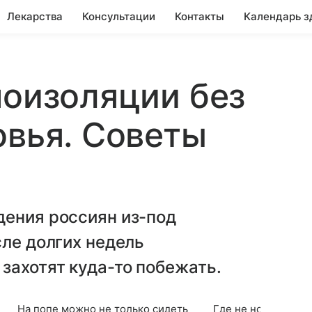
Лекарства
Консультации
Контакты
Календарь з
моизоляции без
овья. Советы
дения россиян из-под
сле долгих недель
захотят куда-то побежать.
На попе можно не только сидеть
Где не носят масок