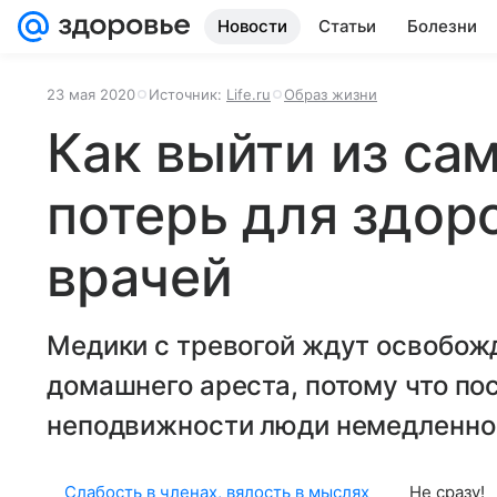
Новости
Статьи
Болезни
23 мая 2020
Источник:
Life.ru
Образ жизни
Как выйти из са
потерь для здор
врачей
Медики с тревогой ждут освобож
домашнего ареста, потому что по
неподвижности люди немедленно 
Слабость в членах, вялость в мыслях
Не сразу!