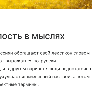
лость в мыслях
оссиян обогащают свой лексикон словом
ают выражаться по-русски —
, и в другом варианте люди недостаточно
ухудшается жизненный настрой, а потом
фектные термины.