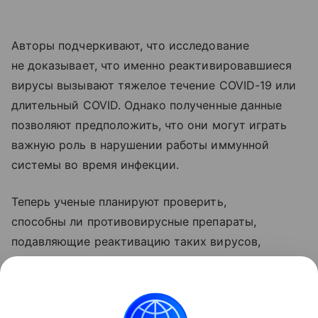
Авторы подчеркивают, что исследование
не доказывает, что именно реактивировавшиеся
вирусы вызывают тяжелое течение COVID-19 или
длительный COVID. Однако полученные данные
позволяют предположить, что они могут играть
важную роль в нарушении работы иммунной
системы во время инфекции.
Теперь ученые планируют проверить,
способны ли противовирусные препараты,
подавляющие реактивацию таких вирусов,
уменьшить риск развития долгосрочных
осложнений COVID-19.