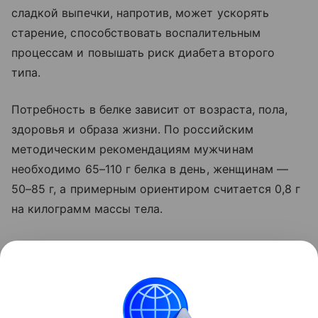
сладкой выпечки, напротив, может ускорять
старение, способствовать воспалительным
процессам и повышать риск диабета второго
типа.
Потребность в белке зависит от возраста, пола,
здоровья и образа жизни. По российским
методическим рекомендациям мужчинам
необходимо 65–110 г белка в день, женщинам —
50–85 г, а примерным ориентиром считается 0,8 г
на килограмм массы тела.
При этом чрезмерно увлекаться обогащёнными
белком продуктами также не стоит.
Поделиться