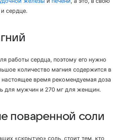
удочной железы
и
печени
, а это, в свою
 и сердце.
агний
ля работы сердца, поэтому его нужно
льшое количество магния содержится в
 В настоящее время рекомендуемая доза
нь для мужчин и 270 мг для женщин.
е поваренной соли
щих «скрытую» соль, стоит тем, кто