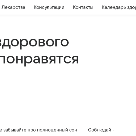
Лекарства
Консультации
Контакты
Календарь здо
здорового
 понравятся
е забывайте про полноценный сон
Соблюдайте питьево