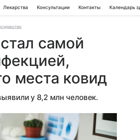
Лекарства
Консультации
Контакты
Календарь з
осударство
 стал самой
нфекцией,
го места ковид
ыявили у 8,2 млн человек.