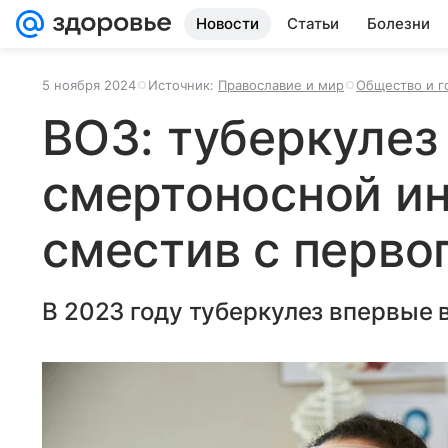
Новости
Статьи
Болезни
5 ноября 2024
Источник:
Православие и мир
Общество и г
ВОЗ: туберкулез
смертоносной и
сместив с перво
В 2023 году туберкулез впервые в