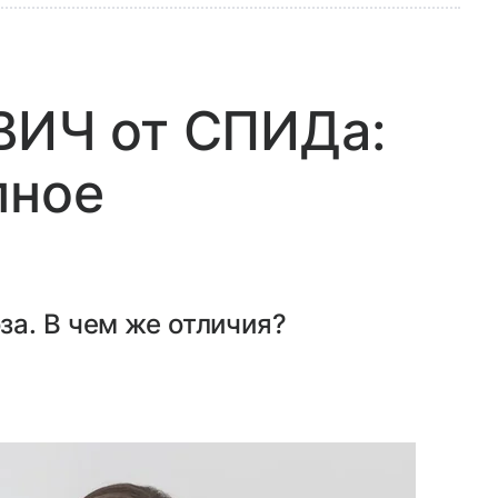
ВИЧ от СПИДа:
пное
а. В чем же отличия?