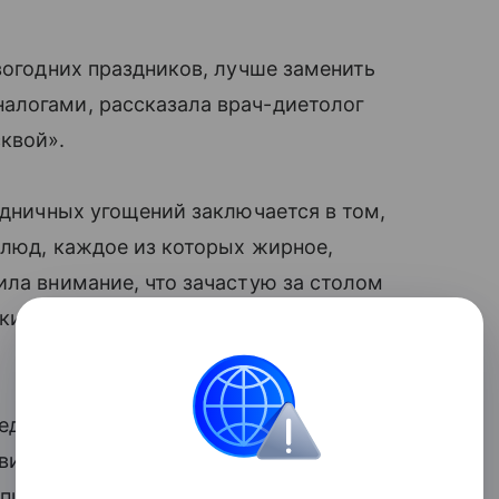
вогодних праздников, лучше заменить
алогами, рассказала врач-диетолог
квой».
здничных угощений заключается в том,
блюд, каждое из которых жирное,
ила внимание, что зачастую за столом
ких блюд, что приводит к проблемам с
ледует заменить вредные ингредиенты
вить больше яичного белка и меньше
опинамбур, колбасу можно заменить на