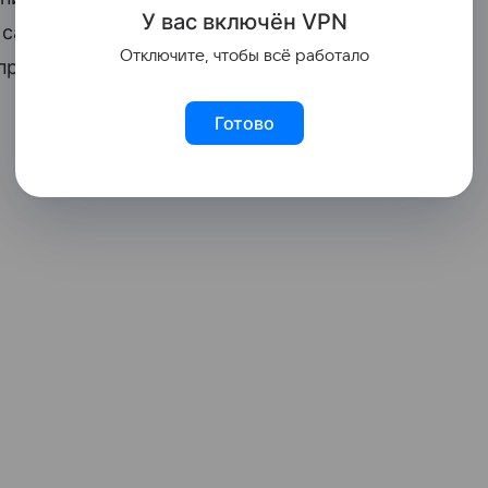
У вас включ
ён
V
P
N
 самостоятельно из нежирного йогурта,
Отключите, чтобы всё работало
пряностей.
Готово