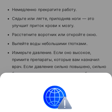
Немедленно прекратите работу.
Сядьте или лягте, приподняв ноги — это
улучшит приток крови к мозгу.
Расстегните воротник или откройте окно.
Выпейте воды небольшими глотками.
Измерьте давление. Если оно высокое,
примите препараты, которые вам назначил
врач. Если давление сильно повышено, сильно
болит голова, есть тошнота или слабость —
вызывайте скорую. Не ждите, что пройдет
само.
Поделиться