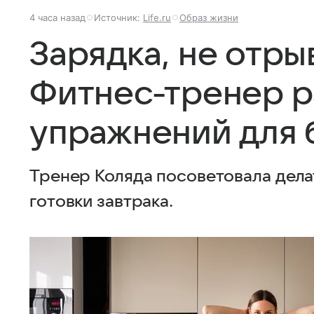
4 часа назад
Источник:
Life.ru
Образ жизни
Зарядка, не отры
Фитнес-тренер р
упражнений для 
Тренер Коляда посоветовала дела
готовки завтрака.