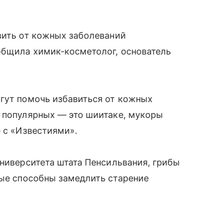
вить от кожных заболеваний
общила химик-косметолог, основатель
огут помочь избавиться от кожных
х популярных — это шиитаке, мукоры
е с «Известиями».
Университета штата Пенсильвания, грибы
рые способны замедлить старение