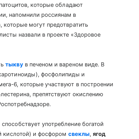
епатоцитов, которые обладают
ии, напомнили россиянам в
, которые могут предотвратить
алисты назвали в проекте «Здоровое
ть
тыкву
в печеном и вареном виде. В
(каротиноиды), фосфолипиды и
ега-6, которые участвуют в построении
олестерина, препятствуют окислению
Роспотребнадзоре.
 способствует употребление богатой
ой кислотой) и фосфором
свеклы
,
ягод