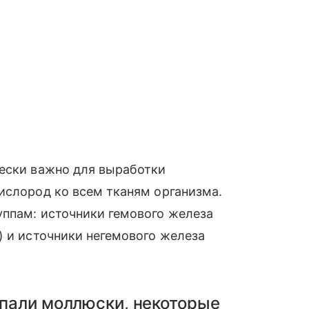
чески важно для выработки
ислород ко всем тканям организма.
уппам: источники гемового железа
) и источники негемового железа
опали моллюски, некоторые