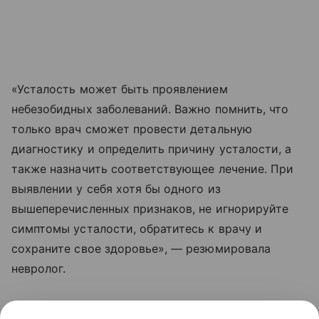
«Усталость может быть проявлением
небезобидных заболеваний. Важно помнить, что
только врач сможет провести детальную
диагностику и определить причину усталости, а
также назначить соответствующее лечение. При
выявлении у себя хотя бы одного из
вышеперечисленных признаков, не игнорируйте
симптомы усталости, обратитесь к врачу и
сохраните свое здоровье», — резюмировала
невролог.
Читайте также:
Что лучше — брекеты или