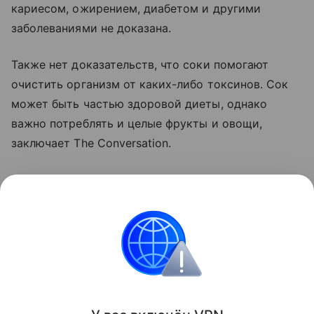
кариесом, ожирением, диабетом и другими
заболеваниями не доказана.
Также нет доказательств, что соки помогают
очистить организм от каких-либо токсинов. Сок
может быть частью здоровой диеты, однако
важно потреблять и целые фрукты и овощи,
заключает The Conversation.
Читайте также:
Почему бесполезно копировать
диеты долгожителей
Поделиться
ИНФОРМАЦИЯ ПРЕДОСТАВЛЯЕТСЯ В СПРАВОЧНЫХ