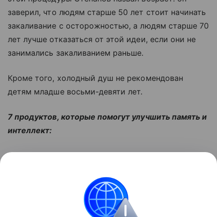
заверил, что людям старше 50 лет стоит начинать
закаливание с осторожностью, а людям старше 70
лет лучше отказаться от этой идеи, если они не
занимались закаливанием раньше.
Кроме того, холодный душ не рекомендован
детям младше восьми-девяти лет.
7 продуктов, которые помогут улучшить память и
интеллект:
Читайте также:
4 медицинские причины
полюбить вашу дачу
Поделиться