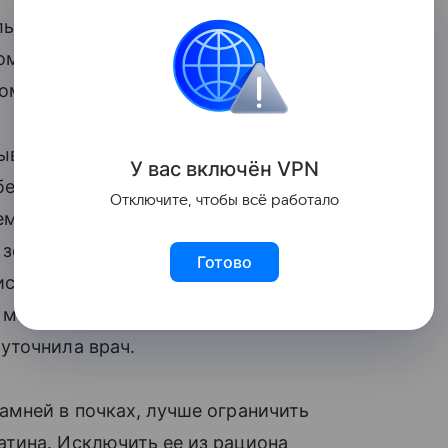
льшое количество витаминов,
м Pravda.Ru рассказала кандидат
оматина.
ываемости крови, чтобы не было
У вас включ
ён
V
P
N
 бета-каротин, предшественник витамина
Отключите, чтобы всё работало
мы, выработки антител, обновления
 зеаксантин. Черемша улучшает
Готово
стых. В ней есть витамины группы В,
т мочегонными
уточнила врач.
амней в почках, лучше ограничить
тина. Исключить ее из рациона