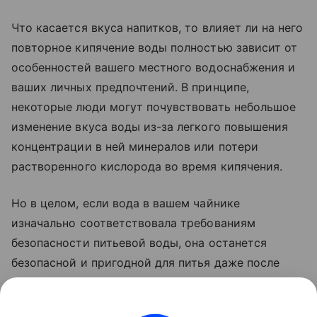
Что касается вкуса напитков, то влияет ли на него
повторное кипячение воды полностью зависит от
особенностей вашего местного водоснабжения и
ваших личных предпочтений. В принципе,
некоторые люди могут почувствовать небольшое
изменение вкуса воды из-за легкого повышения
концентрации в ней минералов или потери
растворенного кислорода во время кипячения.
Но в целом, если вода в вашем чайнике
изначально соответствовала требованиям
безопасности питьевой воды, она останется
безопасной и пригодной для питья даже после
многократного кипячения.