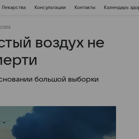
Лекарства
Консультации
Контакты
Календарь здо
ктика
стый воздух не
мерти
основании большой выборки