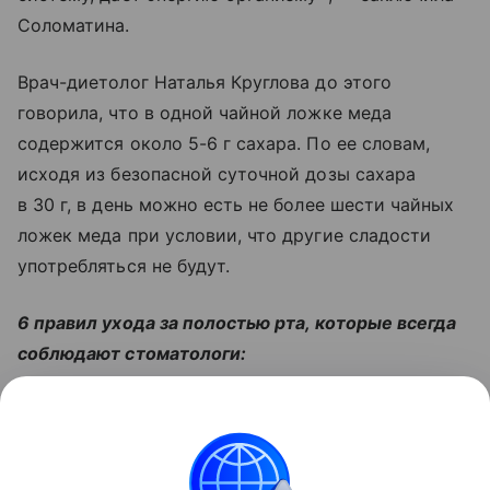
Соломатина.
Врач-диетолог Наталья Круглова до этого
говорила, что в одной чайной ложке меда
содержится около 5-6 г сахара. По ее словам,
исходя из безопасной суточной дозы сахара
в 30 г, в день можно есть не более шести чайных
ложек меда при условии, что другие сладости
употребляться не будут.
6 правил ухода за полостью рта, которые всегда
соблюдают стоматологи:
Читайте также:
Вместо витаминов: 12 продуктов,
которые нужно есть в межсезонье