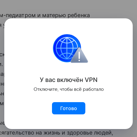
м-педиатром и матерью ребенка
я уголовного дела о незаконном лишении
кого района города 22 апреля вызвала
и. Недовольная выписанным рецептом,
артиры. После того, как врач позвонила
У вас включ
ён
V
P
N
нка накинула ей на голову ее же халат
Отключите, чтобы всё работало
ницу, педиатр почувствовала себя плохо
м «гипертонический криз».
Готово
е действия, направленные на сбор
сягательство на жизнь и здоровье людей,