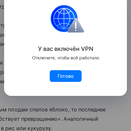
гроном Алексей Зотов.
тро. Ему нужно около трёх дней. Если
ше. Авокадо на протяжении двух-трёх
еканалу «Санкт-Петербург» Быкова.
У вас включ
ён
V
P
N
Отключите, чтобы всё работало
и овощи в тёмное место. Дополнительно
орый следует убрать плоды.
Готово
ания можно при участии уже зрелых
ным плодам спелое яблоко, то последнее
обствует превращению». Аналогичный
в рис или кукурузу.