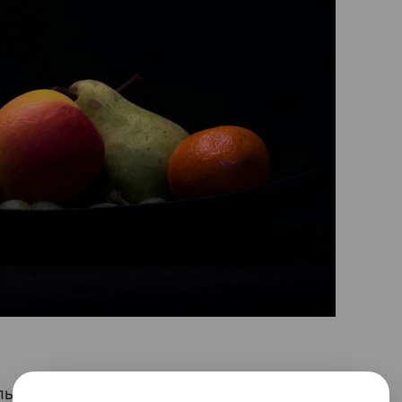
лым фруктам, они быстро поспеют,