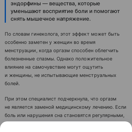
эндорфины — вещества, которые
уменьшают восприятие боли и помогают
снять мышечное напряжение.
По словам гинеколога, этот эффект может быть
особенно заметен у женщин во время
менструации, когда оргазм способен облегчить
болезненные спазмы. Однако положительное
влияние на самочувствие могут ощутить
и женщины, не испытывающие менструальных
болей.
При этом специалист подчеркнула, что оргазм
не является заменой медицинскому лечению. Если
боль или нарушения сна становятся регулярными,
необходимо обратиться к врачу, чтобы выяснить
их причину и подобрать подходящую терапию.