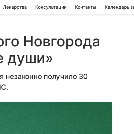
Лекарства
Консультации
Контакты
Календарь з
ого Новгорода
е души»
я незаконно получило 30
МС.