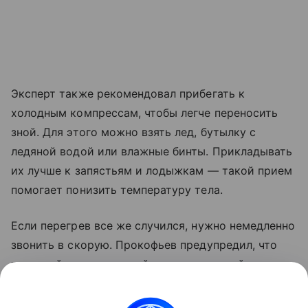
Эксперт также рекомендовал прибегать к
холодным компрессам, чтобы легче переносить
зной. Для этого можно взять лед, бутылку с
ледяной водой или влажные бинты. Прикладывать
их лучше к запястьям и лодыжкам — такой прием
помогает понизить температуру тела.
Если перегрев все же случился, нужно немедленно
звонить в скорую. Прокофьев предупредил, что
тепловой или солнечный удар — это крайне
серьезная угроза, и пострадавшему необходима
срочная помощь специалистов.