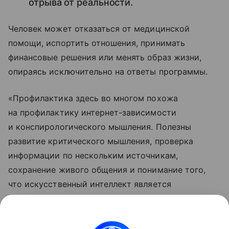
отрыва от реальности.
Человек может отказаться от медицинской
помощи, испортить отношения, принимать
финансовые решения или менять образ жизни,
опираясь исключительно на ответы программы.
«Профилактика здесь во многом похожа
на профилактику интернет-зависимости
и конспирологического мышления. Полезны
развитие критического мышления, проверка
информации по нескольким источникам,
сохранение живого общения и понимание того,
что искусственный интеллект является
инструментом, а не мудрым наставником или
сверхразумом», — пояснил он.