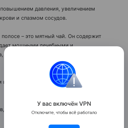
с повышением давления, увеличением
крови и спазмом сосудов.
полосе – это мятный чай. Он содержит
адает мощными лечебными и
, врач-диетолог, доктор медицинских
 и улучшает текучесть крови. Также в
У вас включ
ён
V
P
N
, уточнила Мухина. Кроме того, чай с
Отключите, чтобы всё работало