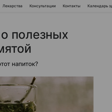
Лекарства
Консультации
Контакты
Календарь з
 о полезных
мятой
этот напиток?