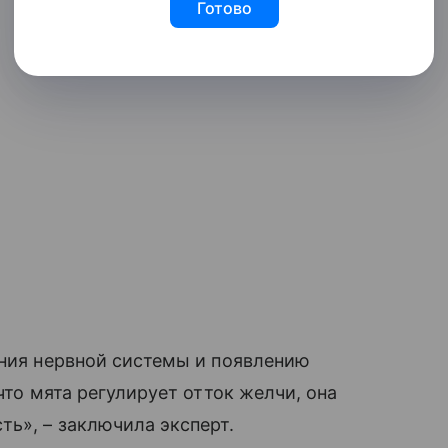
Готово
яния нервной системы и появлению
что мята регулирует отток желчи, она
ть», – заключила эксперт.