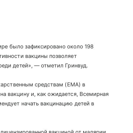
 мире было зафиксировано около 198
тивности вакцины позволяет
еди детей», — отметил Гринвуд.
екарственным средствам (EMA) в
а вакцину и, как ожидается, Всемирная
мендует начать вакцинацию детей в
е лицензированной вакциной от малярии.