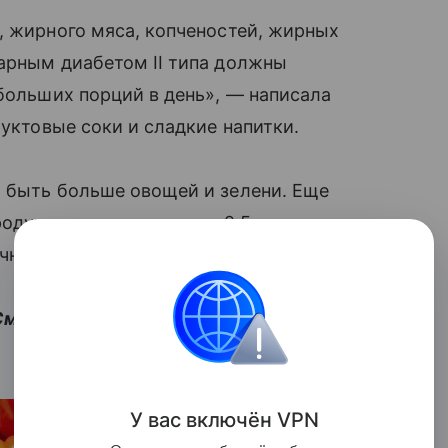
, жирного мяса, копченостей, жирных
арным диабетом II типа должны
ебольших порций в день», — написала
руктовые соки и сладкие напитки.
о быть больше овощей и зелени. Еще
одукты с жирностью до 2,5 процента
очно воды.
отрите в галерее, что стоит добавить
У вас включ
ён
V
P
N