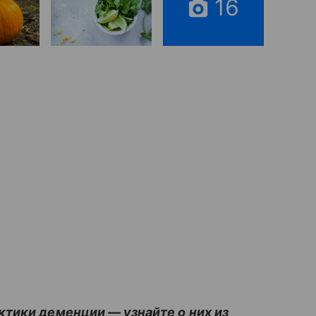
16
тики деменции — узнайте о них из