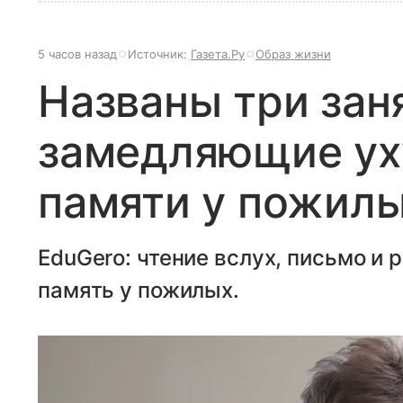
5 часов назад
Источник:
Газета.Ру
Образ жизни
Названы три зан
замедляющие у
памяти у пожил
EduGero: чтение вслух, письмо и
память у пожилых.