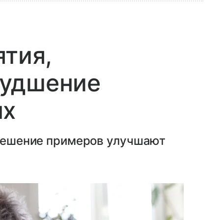
ятия,
худшение
ых
 решение примеров улучшают