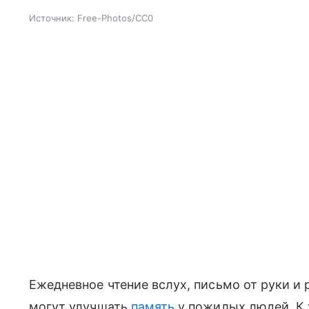
Источник:
Free-Photos/CC0
Ежедневное чтение вслух, письмо от руки и
могут улучшать
память
у пожилых людей. К 