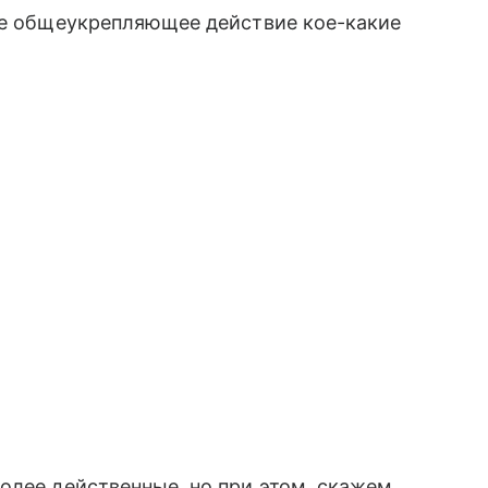
рое общеукрепляющее действие кое-какие
олее действенные, но при этом, скажем