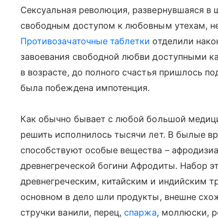
Сексуальная революция, развернувшаяся в 
свободным доступом к любовным утехам, не
Противозачаточные таблетки
отделили након
завоевания свободной любви доступными к
в возрасте, до полного счастья пришлось по
была побеждена импотенция.
Как обычно бывает с любой большой медиц
решить исполнилось тысячи лет. В былые в
способствуют особые вещества – афродизиа
древнегреческой богини Афродиты. Набор эт
древнегреческим, китайским и индийским тр
основном в дело шли продукты, внешне схо
стручки ванили, перец,
спаржа
, моллюски, р