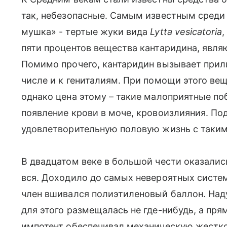
так, небезопасные. Самым известным среди 
мушка» - тертые жуки вида
Lytta vesicatoria
пяти процентов вещества кантаридина, явля
Помимо прочего, кантаридин вызывает прили
числе и к гениталиям. При помощи этого ве
однако цена этому – такие малоприятные по
появление крови в моче, кровоизлияния. По
удовлетворительную половую жизнь с таки
В двадцатом веке в большой чести оказалис
вся. Доходило до самых невероятных систем
член вшивался полиэтиленовый баллон. Наду
для этого размещалась не где-нибудь, а пря
импотент обеспечивал механическую жесткос