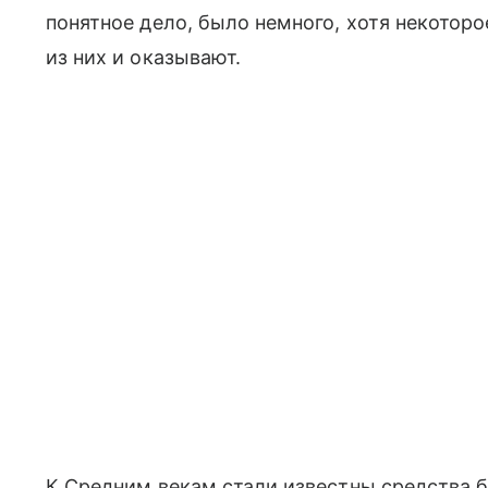
понятное дело, было немного, хотя некото
из них и оказывают.
К Средним векам стали известны средства б