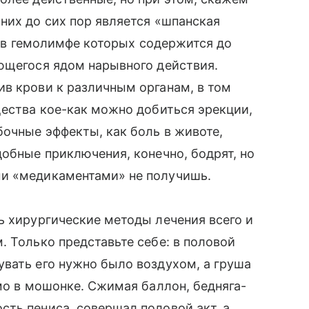
них до сих пор является «шпанская
, в гемолимфе которых содержится до
ющегося ядом нарывного действия.
в крови к различным органам, в том
щества кое-как можно добиться эрекции,
бочные эффекты, как боль в животе,
добные приключения, конечно, бодрят, но
ми «медикаментами» не получишь.
ь хирургические методы лечения всего и
. Только представьте себе: в половой
вать его нужно было воздухом, а груша
мо в мошонке. Сжимая баллон, бедняга-
ть пениса, совершал половой акт, а