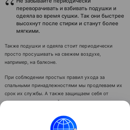
Не забывайте периодически
переворачивать и взбивать подушки и
одеяла во время сушки. Так они быстрее
высохнут после стирки и станут более
мягкими.
Также подушки и одеяла стоит периодически
просто просушивать на свежем воздухе,
например, на балконе.
При соблюдении простых правил ухода за
спальными принадлежностями мы продлеваем их
срок их службы. А также защищаем себя от
аллергических реакций и размножения вредных
микроорганизмов внутри подушек, одеял и
постельного белья.