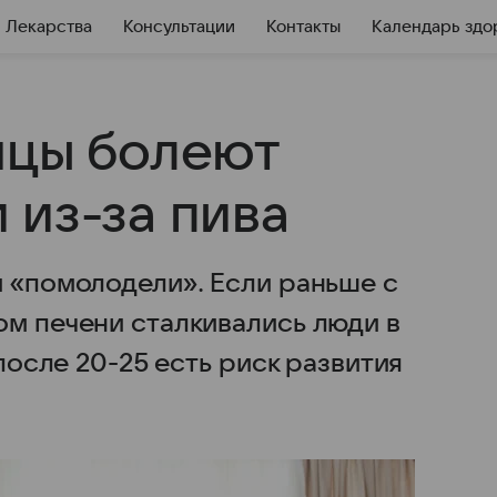
Лекарства
Консультации
Контакты
Календарь здо
нцы болеют
 из-за пива
и «помолодели». Если раньше с
ом печени сталкивались люди в
 после 20-25 есть риск развития