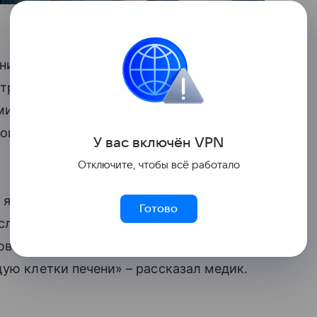
и в возрасте 23-25 лет, пишет
строэнтеролог Департамента
дминистрации, заведующий
кой городской клинической больницы №
У вас включ
ён
V
P
N
Отключите, чтобы всё работало
о яд. Мы сегодня видим у 23—25-летних
Готово
следствия употребления алкоголя с 15
ловек выпивает ежедневно по два литра
щую клетки печени» – рассказал медик.