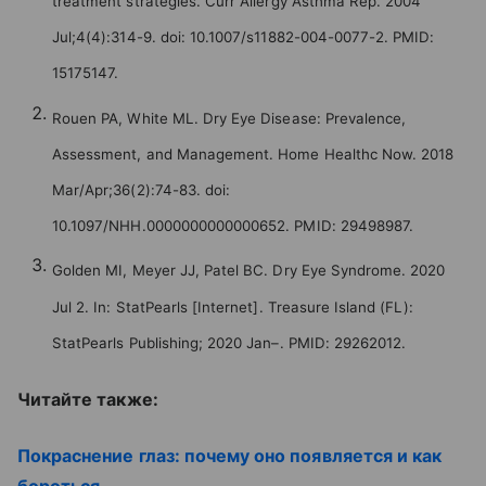
treatment strategies. Curr Allergy Asthma Rep. 2004
Jul;4(4):314-9. doi: 10.1007/s11882-004-0077-2. PMID:
15175147.
Rouen PA, White ML. Dry Eye Disease: Prevalence,
Assessment, and Management. Home Healthc Now. 2018
Mar/Apr;36(2):74-83. doi:
10.1097/NHH.0000000000000652. PMID: 29498987.
Golden MI, Meyer JJ, Patel BC. Dry Eye Syndrome. 2020
Jul 2. In: StatPearls [Internet]. Treasure Island (FL):
StatPearls Publishing; 2020 Jan–. PMID: 29262012.
Читайте также:
Покраснение глаз: почему оно появляется и как
бороться