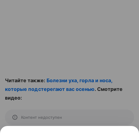
Читайте также:
Болезни уха, горла и носа,
которые подстерегают вас осенью
. Смотрите
видео:
Контент недоступен