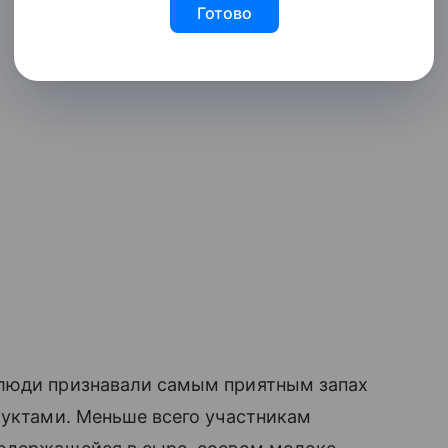
Готово
 люди признавали самым приятным запах
руктами. Меньше всего участникам