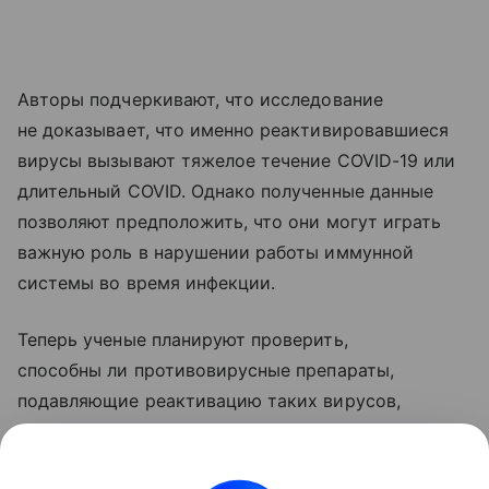
Авторы подчеркивают, что исследование
не доказывает, что именно реактивировавшиеся
вирусы вызывают тяжелое течение COVID-19 или
длительный COVID. Однако полученные данные
позволяют предположить, что они могут играть
важную роль в нарушении работы иммунной
системы во время инфекции.
Теперь ученые планируют проверить,
способны ли противовирусные препараты,
подавляющие реактивацию таких вирусов,
уменьшить риск развития долгосрочных
осложнений COVID-19.