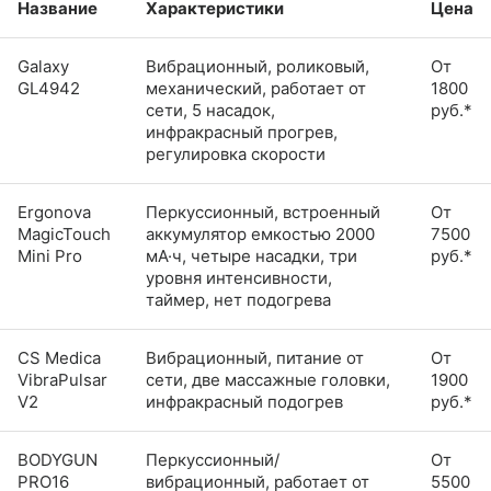
Название
Характеристики
Цена
Galaxy
Вибрационный, роликовый,
От
GL4942
механический, работает от
1800
сети, 5 насадок,
руб.*
инфракрасный прогрев,
регулировка скорости
Ergonova
Перкуссионный, встроенный
От
MagicTouch
аккумулятор емкостью 2000
7500
Mini Pro
мА·ч, четыре насадки, три
руб.*
уровня интенсивности,
таймер, нет подогрева
CS Medica
Вибрационный, питание от
От
VibraPulsar
сети, две массажные головки,
1900
V2
инфракрасный подогрев
руб.*
BODYGUN
Перкуссионный/
От
PRO16
вибрационный, работает от
5500