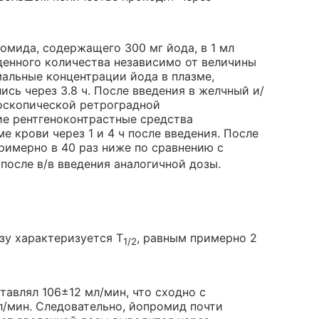
ромида, содержащего 300 мг йода, в 1 мл
денного количества независимо от величины
мальные концентрации йода в плазме,
сь через 3.8 ч. После введения в желчный и/
оскопической ретроградной
е рентгеноконтрастные средства
е крови через 1 и 4 ч после введения. После
римерно в 40 раз ниже по сравнению с
осле в/в введения аналогичной дозы.
зу характеризуется Т
, равным примерно 2
1/2
авлял 106±12 мл/мин, что сходно с
л/мин. Следовательно, йопромид почти