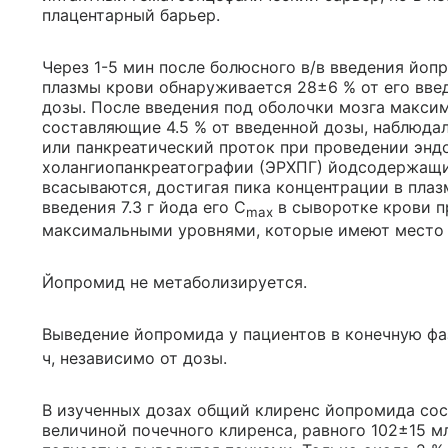
плацентарный барьер.
Через 1-5 мин после болюсного в/в введения йоп
плазмы крови обнаруживается 28±6 % от его вве
дозы. После введения под оболочки мозга макси
составляющие 4.5 % от введенной дозы, наблюдали
или панкреатический проток при проведении энд
холангиопанкреатографии (ЭРХПГ) йодсодержащи
всасываются, достигая пика концентрации в плазм
введения 7.3 г йода его C
в сыворотке крови п
max
максимальными уровнями, которые имеют место п
Йопромид не метаболизируется.
Выведение йопромида у пациентов в конечную фа
ч, независимо от дозы.
В изученных дозах общий клиренс йопромида сост
величиной почечного клиренса, равного 102±15 м