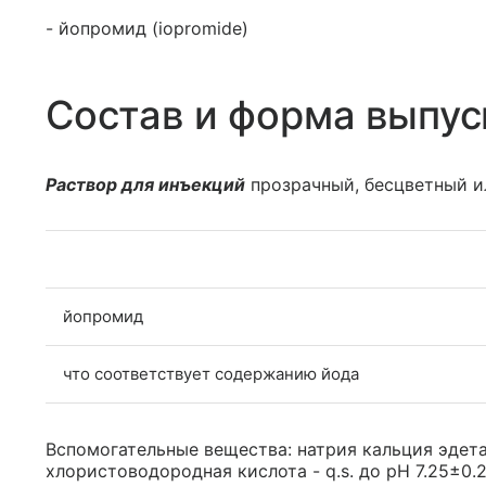
- йопромид (iopromide)
Состав и форма выпус
Раствор для инъекций
прозрачный, бесцветный и
йопромид
что соответствует содержанию йода
Вспомогательные вещества: натрия кальция эдетат 
хлористоводородная кислота - q.s. до рН 7.25±0.25