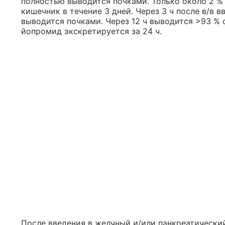
полностью выводится почками. Только около 2 %
кишечник в течение 3 дней. Через 3 ч после в/в 
выводится почками. Через 12 ч выводится >93 % 
йопромид экскретируется за 24 ч.
После введения в желчный и/или панкреатически