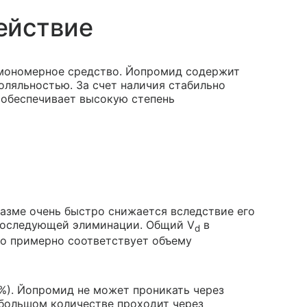
ействие
 мономерное средство. Йопромид содержит
оляльностью. За счет наличия стабильно
 обеспечивает высокую степень
лазме очень быстро снижается вследствие его
последующей элиминации. Общий V
в
d
то примерно соответствует объему
 %). Йопромид не может проникать через
ебольшом количестве проходит через