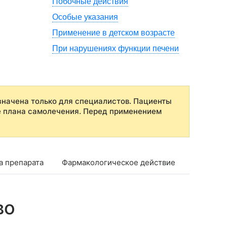
Побочные действия
Особые указания
Применение в детском возрасте
При нарушениях функции печени
начена только для специалистов. Пациенты
е плана самолечения. Перед применением
а препарата
Фармакологическое действие
Фармако
во