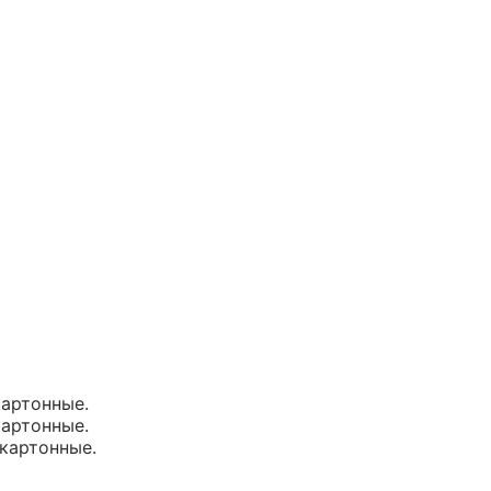
картонные.
картонные.
 картонные.