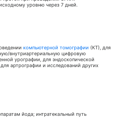
исходному уровню через 7 дней.
роведении
компьютерной томографии
(КТ), для
нную/внутриартериальную цифровую
енной урографии, для эндоскопической
 для артрографии и исследований других
паратам йода; интратекальный путь