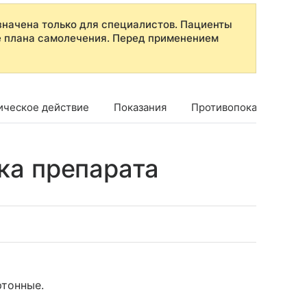
начена только для специалистов. Пациенты
е плана самолечения. Перед применением
ическое действие
Показания
Противопоказания
ка препарата
ртонные.