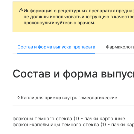
Информация о рецептурных препаратах предназ
не должны использовать инструкцию в качеств
проконсультируйтесь с врачом.
Состав и форма выпуска препарата
Фармаколог
Состав и форма выпус
◊ Капли для приема внутрь гомеопатические
флаконы темного стекла (1) - пачки картонные.
флакон-капельницы темного стекла (1) - пачки ка